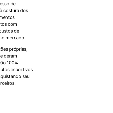
cesso de
 à costura dos
amentos
utos com
custos de
 no mercado.
ões próprias,
ue deram
ução 100%
utos esportivos
nquistando seu
rceiros.