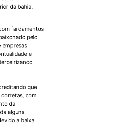
ior da bahia,
 com fardamentos
apaixonado pelo
de empresas
ntualidade e
terceirizando
creditando que
 corretas, com
nto da
ada alguns
evido a baixa